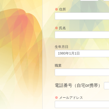
※
住所
※
氏名
生年月日
職業
電話番号（自宅or携帯）
※
メールアドレス