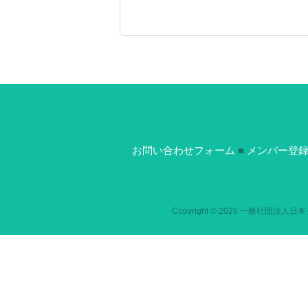
お問い合わせフォーム
■
メンバー登
Copyright ©
2026 一般社団法人日本ダイ